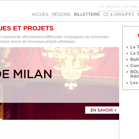
ACCUEIL
RÉGIONS
BILLETTERIE
CE & GROUPES
UES ET PROJETS
eprésente officiellement différentes compagnies de renommée
 chaque année de nouveaux projets artistiques.
Le 
La 
Ball
Car
BOL
RAV
Les