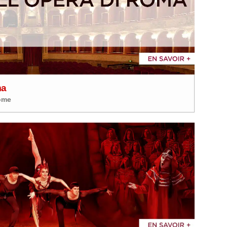
ma
 Rome