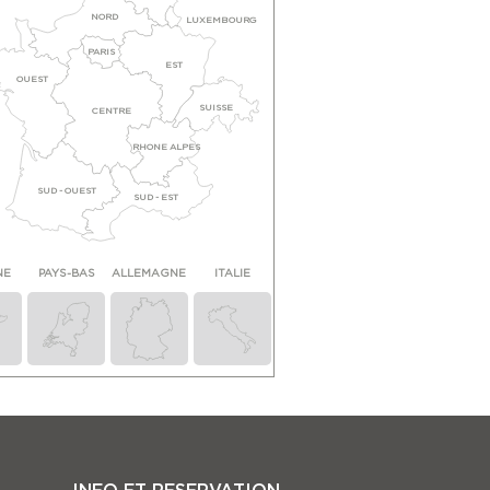
NORD
LUXEMBOURG
PARIS
EST
OUEST
SUISSE
CENTRE
RHONE ALPES
SUD - OUEST
SUD - EST
NE
PAYS-BAS
ALLEMAGNE
ITALIE