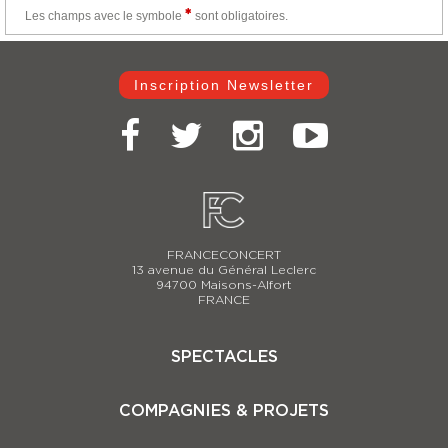
Les champs avec le
symbole
sont obligatoires.
Inscription Newsletter
FRANCECONCERT
13 avenue du Général Leclerc
94700 Maisons-Alfort
FRANCE
SPECTACLES
Casse-Noisette 2025-2026
COMPAGNIES & PROJETS
Carmina Burana
Le Lac des Cygnes 2025-2026