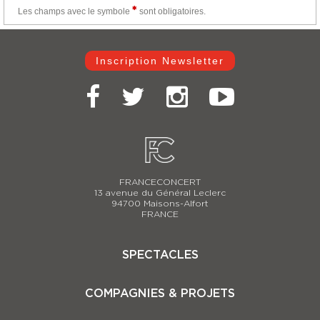
Les champs avec le
symbole
sont obligatoires.
Inscription Newsletter
FRANCECONCERT
13 avenue du Général Leclerc
94700 Maisons-Alfort
FRANCE
SPECTACLES
Casse-Noisette 2025-2026
COMPAGNIES & PROJETS
Carmina Burana
Le Lac des Cygnes 2025-2026