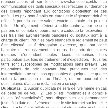
représentations et sur le site www.franceconcert.fr. La
communication des tarifs spéciaux est effectuée sur demande
des clients répondant aux conditions d’obtention de ces
tarifs. Les prix sont établis en euros et le règlement doit être
effectué pour la contre-valeur exacte et totale du prix du
billet. Un règlement inférieur à ladite contre-valeur ne sera
pas pris en compte et pourra rendre caduque la réservation.
Les frais liés aux virements bancaires ou postaux sont à la
charge du client. Pour les pays étrangers le règlement ne peut
être effectué, sauf dérogation expresse, que par carte
bancaire et exclusivement en euros. Les prix des places
indiqués s’entendent toutes taxes comprises hors
participation aux frais de traitement et d’expédition. Tous les
tarifs sont susceptibles de modifications sans préavis. Les
majorations de prix pouvant être pratiquées par des
intermédiaires ne sont pas opposables à quelque titre que ce
soit à la production et au Théâtre, qui ne pourront être
destinataires d’aucune réclamation à ce sujet.
Duplicatas
1. Aucun duplicata ne sera délivré même en cas
de perte ou de vol. 2. Les billets imprimables à domicile
(billets ‘dématérialisés’) sont disponibles en permanence
jusqu’à la date de l’évènement sur le site internet sur lequel le
client a acheté ses billets ou, s’ils ont été achetés via la salle