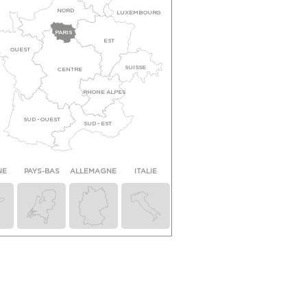
NORD
LUXEMBOURG
PARIS
EST
OUEST
SUISSE
CENTRE
RHONE ALPES
SUD - OUEST
SUD - EST
NE
PAYS-BAS
ALLEMAGNE
ITALIE