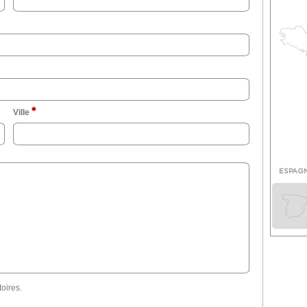
Ville
ESPAG
oires.