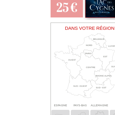
DANS VOTRE RÉGION
BELGIQUE
NORD
LUXE
PARIS
EST
OUEST
SU
CENTRE
RHONE ALPES
SUD - OUEST
SUD - EST
ESPAGNE
PAYS-BAS
ALLEMAGNE