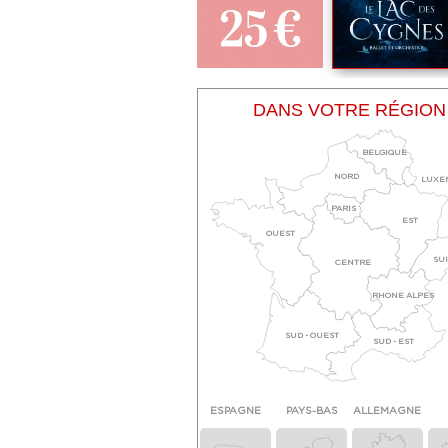
DANS VOTRE RÉGION
BELGIQUE
NORD
LUXE
PARIS
EST
OUEST
SU
CENTRE
RHONE ALPES
SUD - OUEST
SUD - EST
ESPAGNE
PAYS-BAS
ALLEMAGNE