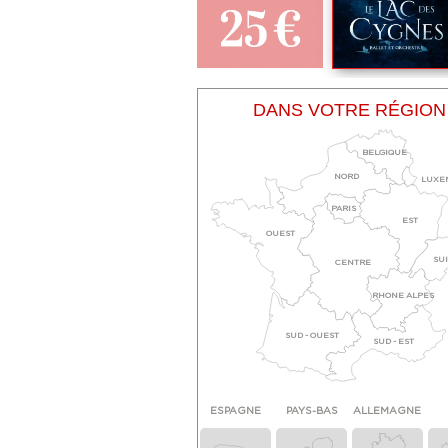
DANS VOTRE RÉGION
BELGIQUE
NORD
LUXE
PARIS
EST
OUEST
SU
CENTRE
RHONE ALPES
SUD - OUEST
SUD - EST
ESPAGNE
PAYS-BAS
ALLEMAGNE