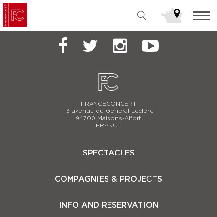
Inscription Newsletter
FRANCECONCERT
13 avenue du Général Leclerc
94700 Maisons-Alfort
FRANCE
SPECTACLES
Casse-Noisette 2025-2026
COMPAGNIES & PROJEСTS
Carmina Burana
Le Lac des Cygnes 2025-2026
Le Lac des Cygnes 2026-2027
Le Teatro dell’Opera di Roma
INFO AND RESERVATION
Casse-Noisette 2026-2027
La Scala de Milan
Les Quatre Saisons
Eifman Ballet