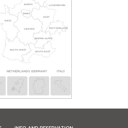
NORTH
LUXEMBURG
PARIS
EAST
WEST
SWITZERLAND
CENTER
RHONE ALPES
SOUTH WEST
SOUTH EAST
N
NETHERLANDS
GERMANY
ITALY